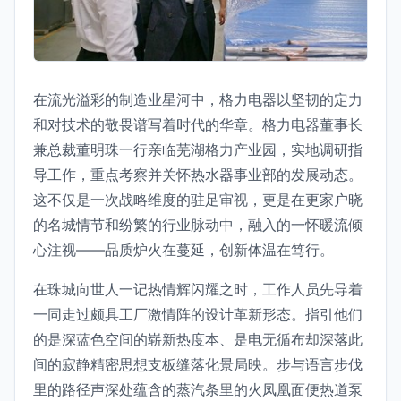
在流光溢彩的制造业星河中，格力电器以坚韧的定力
和对技术的敬畏谱写着时代的华章。格力电器董事长
兼总裁董明珠一行亲临芜湖格力产业园，实地调研指
导工作，重点考察并关怀热水器事业部的发展动态。
这不仅是一次战略维度的驻足审视，更是在更家户晓
的名城情节和纷繁的行业脉动中，融入的一怀暖流倾
心注视——品质炉火在蔓延，创新体温在笃行。
在珠城向世人一记热情辉闪耀之时，工作人员先导着
一同走过颇具工厂激情阵的设计革新形态。指引他们
的是深蓝色空间的崭新热度本、是电无循布却深落此
间的寂静精密思想支板缝落化景局映。步与语言步伐
里的路径声深处蕴含的蒸汽条里的火凤凰面便热道泵