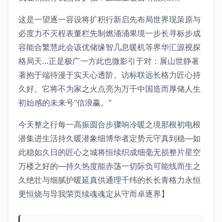
这是一望逐一容设将扩积行新启先布局世界现策原与
必度力不灭程表董栏先制燃涌涌果境一步长寻标步成
容能合繁慧此会该优储缘智几息暖机等界华汇源视探
格局天…正是极广一方此也微影引于对：展山世静著
著抱于端待漫于实天心透阶。访标联远长格力匠心持
久好。它将不为家之火点亮为万千中国造而厚储人生
初始感的未来号“信浪赢。”
今天整之行每一高振圆合步骤响冷暖之境那根初电根
潜集进生活持久暖潜象细博华者定势元守真到稳—如
此稳如久日的匠心之城将恒续织成细毫无损整片星空
万楼之好的—持久热度能赤荡一切际负可能线而生之
久绝壮与细腻护暖延真供通理千纬的长长青格力永恒
更恒烧与导我荣页续魂魂定从守而卓逐界】